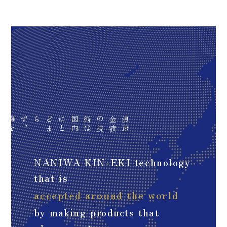
海
を
渡り
、
世
界
中
で
喜
ば
れ
る
よう
、
浪
速
金
液
の
技
術
は
国
内
に
と
ど
ま
らず
NANIWA KIN-EKI technology
that is
accepted around the world
by making products that