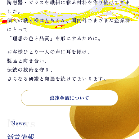
陶磁器・ガラスを繊細に彩る材料を作り続けてきま
した。
個人の職人様はもちろん、国内外さまざまな企業様
にとって
「理想の色と品質」を形にするために。
お客様ひとり一人の声に耳を傾け、
製品と向き合い、
伝統の技術を守り、
さらなる研鑽と発展を続けてまいります。
浪速金液について
News
News
新着情報