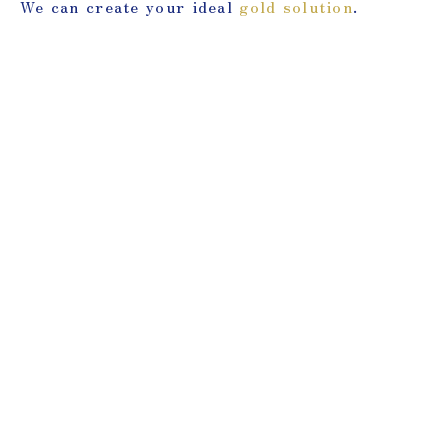
We can create your ideal
gold solution
.