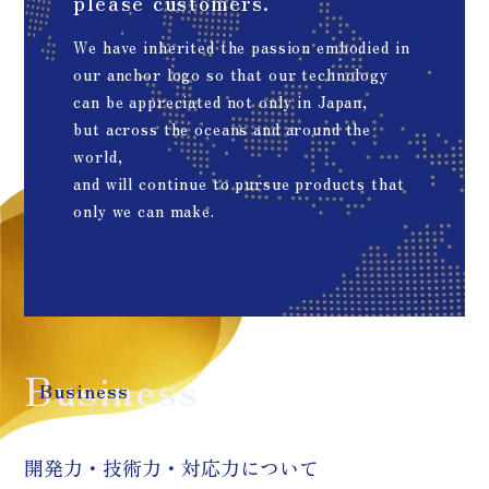
please customers.
We have inherited the passion embodied in
our anchor logo so that our technology
can be appreciated not only in Japan,
but across the oceans and around the
world,
and will continue to pursue products that
only we can make.
Business
Business
開発力・技術力・対応力について