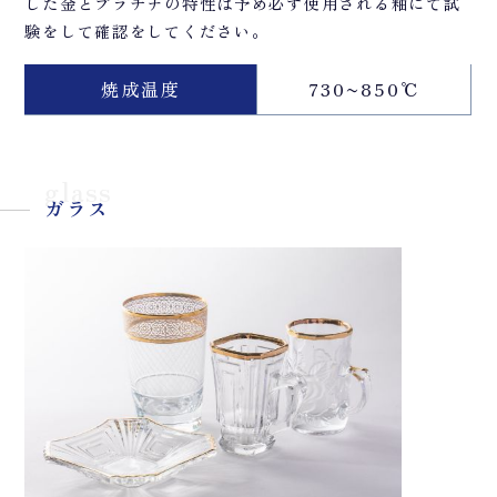
した金とプラチナの特性は予め必ず使用される釉にて試
験をして確認をしてください。
焼成温度
730~850℃
glass
ガラス