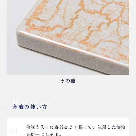
その他
How to use
金液の使い方
金液の入った容器をよく振って、沈殿した溶液
01
を均一にします。