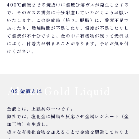
400℃前後までの焼成中に燃焼分解ガスが発生しますの
で、そのガスの排気に十分配慮していただくようお願い
いたします。この焼成時（焙り、脱脂）に、酸素不足で
あったり、燃焼時間が不足したり、温度が不足したりし
て燃焼が不十分ですと、金の中に有機物が残って光沢は
にぶく、付着力が弱まることがあります。予めお気を付
けください。
About Gold Liquid
02 金液とは
金液とは、上絵具の一つです。
弊社では、塩化金に樹脂を反応させ金属レジネート（金
加工物）を生成し、
様々な有機化合物を加えることで金液を製造しておりま