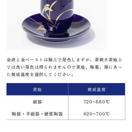
金液と金ペーストは釉上で発色しますが、素焼き素地上
では良い発色は得られませんので素地、釉薬、窯にあっ
た焼成温度を選択してください。
素地
焼成温度
磁器
720~880℃
陶器・半磁器・硬質陶器
620~700℃