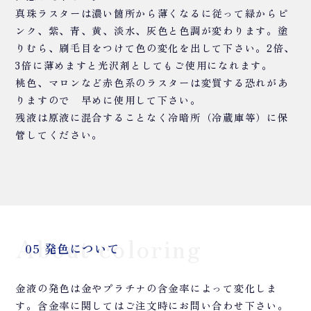
真珠ラスターは濃い箇所から薄くなるに従って緑からピ
ンク、紫、青、黄、淡水、灰色と色調が変わります。塗
りむら、刷毛目をつけて色の変化を出して下さい。2倍、
3倍に薄めますと光沢剤としてもご使用になれます。
桃色、マロンなど赤色系のラスターは変質する恐れがあ
りますので 早めに使用して下さい。
残液は原液に混合することなく冷暗所（冷蔵庫等）に保
管してください。
About coloring
05 発色について
金液の発色は金やプラチナの含金率によって変化しま
す。含金率に関してはご注文時にお問い合わせ下さい。