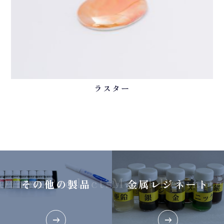
ラスター
Other Products
Metal Resinate
その他の製品
金属レジネート
arrow_right_alt
arrow_right_alt