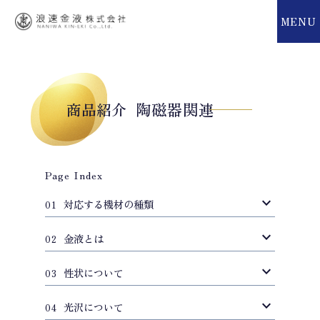
MENU
MENU
陶磁器関連
商品紹介
Page Index
expand_more
対応する機材の種類
01
expand_more
金液とは
02
expand_more
性状について
03
expand_more
光沢について
04