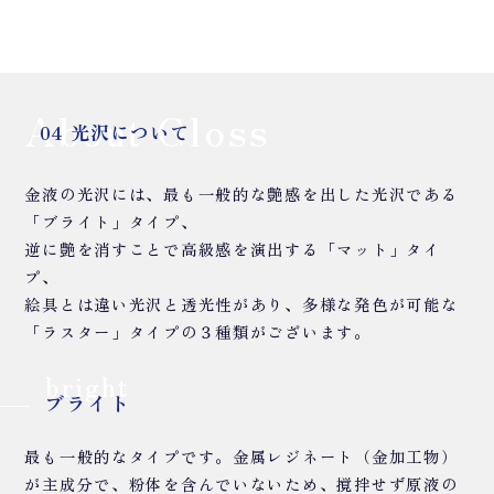
About Gloss
04 光沢について
金液の光沢には、最も一般的な艶感を出した光沢である
「ブライト」タイプ、
逆に艶を消すことで高級感を演出する「マット」タイ
プ、
絵具とは違い光沢と透光性があり、多様な発色が可能な
「ラスター」タイプの３種類がございます。
bright
ブライト
最も一般的なタイプです。金属レジネート（金加工物）
が主成分で、粉体を含んでいないため、撹拌せず原液の