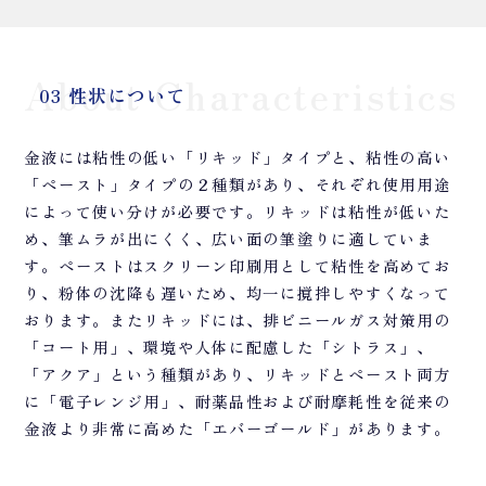
About Characteristics
03 性状について
金液には粘性の低い「リキッド」タイプと、粘性の高い
「ペースト」タイプの２種類があり、それぞれ使用用途
によって使い分けが必要です。リキッドは粘性が低いた
め、筆ムラが出にくく、広い面の筆塗りに適していま
す。ペーストはスクリーン印刷用として粘性を高めてお
り、粉体の沈降も遅いため、均一に撹拌しやすくなって
おります。またリキッドには、排ビニールガス対策用の
「コート用」、環境や人体に配慮した「シトラス」、
「アクア」という種類があり、リキッドとペースト両方
に「電子レンジ用」、耐薬品性および耐摩耗性を従来の
金液より非常に高めた「エバーゴールド」があります。